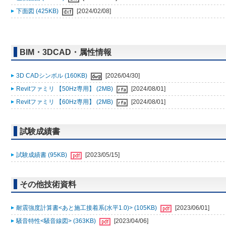
下面図 (425KB)
[2024/02/08]
BIM・3DCAD・属性情報
3D CADシンボル (160KB)
[2026/04/30]
Revitファミリ 【50Hz専用】 (2MB)
[2024/08/01]
Revitファミリ 【60Hz専用】 (2MB)
[2024/08/01]
試験成績書
試験成績書 (95KB)
[2023/05/15]
その他技術資料
耐震強度計算書<あと施工接着系(水平1.0)> (105KB)
[2023/06/01]
騒音特性<騒音線図> (363KB)
[2023/04/06]