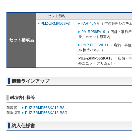
セット形名
PMZ-ZRMP56SF3
PAR-45MA
（ 空調管理システム
PM-RP56FA19
（ 店舗・事務所用
天井カセット形室内 ）
セット構成品
PMP-P80FWH11
（ 店舗・事務所
ル 標準パネル ）
PUZ-ZRMP56SKA13
（ 店舗・事務
外ユニット スリムZR ）
機種ラインアップ
耐塩害仕様等
耐塩害
PUZ-ZRMP56SKA13-BS
耐重塩害
PUZ-ZRMP56SKA13-BSG
納入仕様書