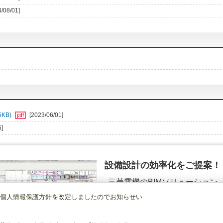
4/08/01]
KB)
[2023/06/01]
6]
設備設計の効率化をご提案！
三菱電機のBIMソリューション
（空調.換気.照明）
個人情報保護方針を改定しましたのでお知らせい
店舗・事務所用パッケージエアコン(Mr.SLIM)
[本体]室外ユニット
スリムZR
詳細を見る