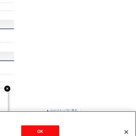
▲ ページトップに戻る
PUZ-ZRMP160KA13
OK