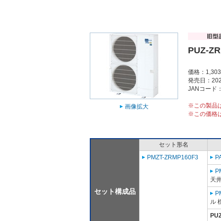
PUZ-Z
価格：1,30
発売日：202
JANコード：4
※この製品
画像拡大
※この価格
セット形名
PMZT-ZRMP160F3
P
P
天
セット構成品
P
ル 
PU