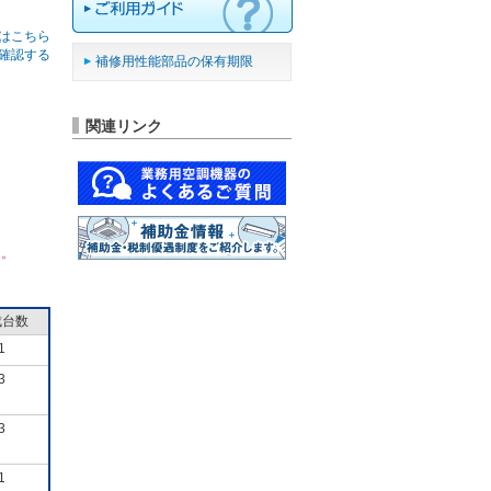
はこちら
確認する
補修用性能部品の保有期限
関連リンク
ん。
成台数
1
3
3
1