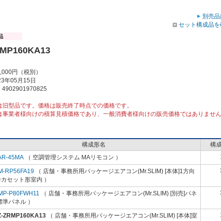
別売品
セット構成品を
RMP160KA13
3,000円（税別）
3年05月15日
902901970825
は旧型品です。価格は販売終了時点での価格です。
は事業者様向けの積算見積価格であり、一般消費者様向けの販売価格ではありませ
構成形名
構
AR-45MA
（ 空調管理システム MAリモコン ）
M-RP56FA19
（ 店舗・事務所用パッケージエアコン(Mr.SLIM) [本体]1方向
井カセット形室内 ）
MP-P80FWH11
（ 店舗・事務所用パッケージエアコン(Mr.SLIM) [別売]パネ
標準パネル ）
Z-ZRMP160KA13
（ 店舗・事務所用パッケージエアコン(Mr.SLIM) [本体]室