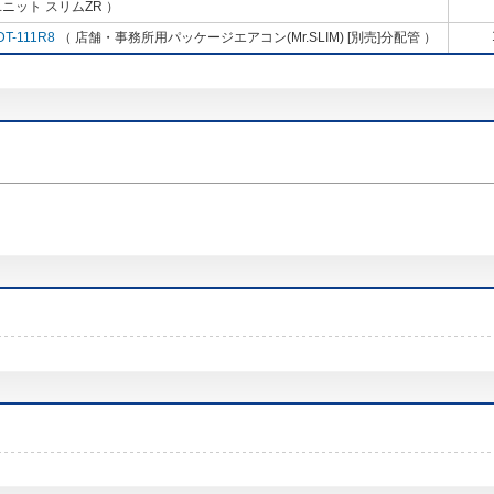
ニット スリムZR ）
DT-111R8
（ 店舗・事務所用パッケージエアコン(Mr.SLIM) [別売]分配管 ）