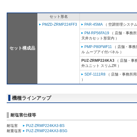
セット形名
PMZD-ZRMP224FF3
PAR-45MA
（ 空調管理システム
PM-RP56FA19
（ 店舗・事務所用
天井カセット形室内 ）
PMP-P80FWF11
（ 店舗・事務所
セット構成品
ル ムーブアイ付パネル ）
PUZ-ZRMP224KA3
（ 店舗・事務
外ユニット スリムZR ）
SDF-1111R8
（ 店舗・事務所用パ
）
機種ラインアップ
耐塩害仕様等
耐塩害
PUZ-ZRMP224KA3-BS
耐重塩害
PUZ-ZRMP224KA3-BSG