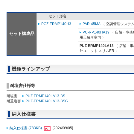
セット形名
PCZ-ERMP140H3
PAR-45MA
（ 空調管理システム
PC-RP140HA19
（ 店舗・事務所
セット構成品
用天吊形室内 ）
PUZ-ERMP140LA13
（ 店舗・事務
外ユニット スリムER ）
機種ラインアップ
耐塩害仕様等
耐塩害
PUZ-ERMP140LA13-BS
耐重塩害
PUZ-ERMP140LA13-BSG
納入仕様書
納入仕様書 (783KB)
[2024/09/05]