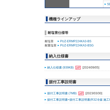
S
機種ラインアップ
耐塩害仕様等
耐塩害
PUZ-ERMP224KA3-BS
耐重塩害
PUZ-ERMP224KA3-BSG
納入仕様書
納入仕様書 (939KB)
[2024/09/05]
据付工事説明書
据付工事説明書 (7MB)
[2023/03/30]
据付工事説明書<据付工事説明書(R32冷媒 施工時ﾁｪｯｸ