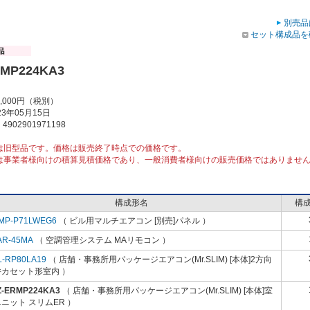
別売品
セット構成品を
RMP224KA3
3,000円（税別）
3年05月15日
902901971198
は旧型品です。価格は販売終了時点での価格です。
は事業者様向けの積算見積価格であり、一般消費者様向けの販売価格ではありませ
構成形名
構
MP-P71LWEG6
（ ビル用マルチエアコン [別売]パネル ）
AR-45MA
（ 空調管理システム MAリモコン ）
L-RP80LA19
（ 店舗・事務所用パッケージエアコン(Mr.SLIM) [本体]2方向
井カセット形室内 ）
Z-ERMP224KA3
（ 店舗・事務所用パッケージエアコン(Mr.SLIM) [本体]室
ニット スリムER ）