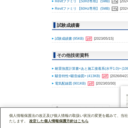
Revitファミリ 【50Hz専用】 (5MB)
[202
Revitファミリ 【60Hz専用】 (5MB)
[202
試験成績書
試験成績書 (95KB)
[2023/05/15]
その他技術資料
耐震強度計算書<あと施工接着系(水平1.0)> (106
騒音特性<騒音線図> (413KB)
[2026/04/2
電気配線図 (901KB)
[2023/03/30]
個人情報保護法の改正及び個人情報の取扱い状況の変更を鑑みて、当社
WIN2Kトップ
製品情報
[業務用]空調・換気
たします。
改定した個人情報保護方針はこちら