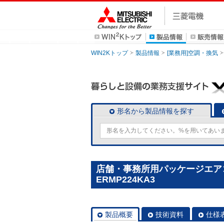
WIN2Kトップ
製品情報
[業務用]空調・換気
形名から製品情報を探す
店舗・事務所用パッケージエアコン(M
ERMP224KA3
製品概要
技術資料
仕様