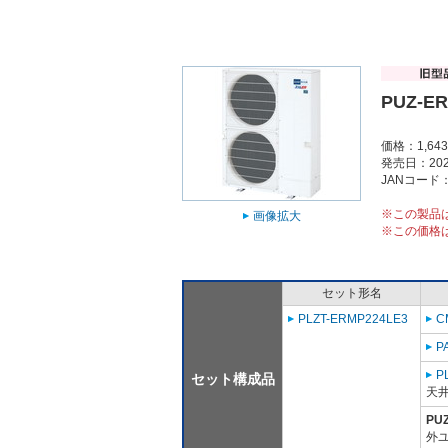
PUZ-E
価格：1,64
発売日：202
JANコード：4
※この製品
画像拡大
※この価格
セット形名
PLZT-ERMP224LE3
C
P
P
セット構成品
天
PU
外ユ