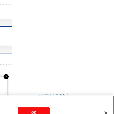
▲ ページトップに戻る
PUZ-ERMP224KA3
OK