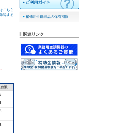
はこちら
確認する
補修用性能部品の保有期限
関連リンク
ん。
成台数
3
1
3
1