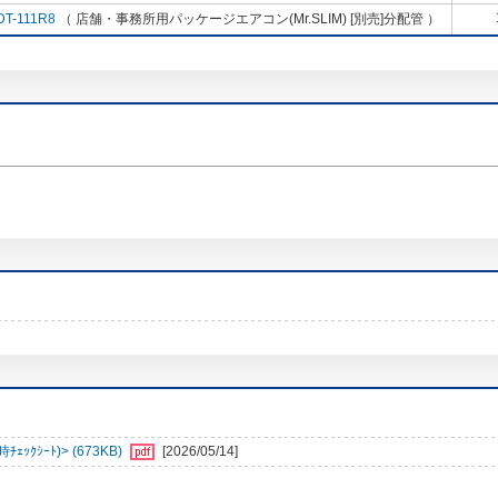
DT-111R8
（ 店舗・事務所用パッケージエアコン(Mr.SLIM) [別売]分配管 ）
ｼｰﾄ)> (673KB)
[2026/05/14]