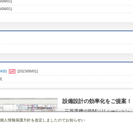
4/08/01]
4/08/01]
KB)
[2023/06/01]
3]
設備設計の効率化をご提案！
三菱電機のBIMソリューション
（空調.換気.照明）
個人情報保護方針を改定しましたのでお知らせい
店舗・事務所用パッケージエアコン(Mr.SLIM)
[本体]室外ユニット
スリムER
詳細を見る