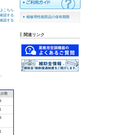
はこちら
確認する
補修用性能部品の保有期限
確認する
関連リンク
ん。
成台数
4
1
4
1