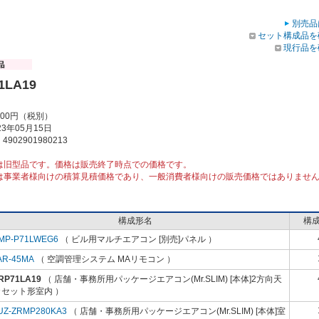
別売品
セット構成品を
現行品を
1LA19
000円（税別）
3年05月15日
902901980213
は旧型品です。価格は販売終了時点での価格です。
は事業者様向けの積算見積価格であり、一般消費者様向けの販売価格ではありませ
構成形名
構
MP-P71LWEG6
（ ビル用マルチエアコン [別売]パネル ）
AR-45MA
（ 空調管理システム MAリモコン ）
RP71LA19
（ 店舗・事務所用パッケージエアコン(Mr.SLIM) [本体]2方向天
カセット形室内 ）
UZ-ZRMP280KA3
（ 店舗・事務所用パッケージエアコン(Mr.SLIM) [本体]室