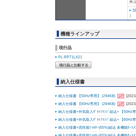
外ユ
S
）
機種ラインアップ
現行品
PL-RP71LA21
納入仕様書
納入仕様書 【50Hz専用】 (294KB)
[2023
納入仕様書 【60Hz専用】 (294KB)
[2023
納入仕様書<外気取入ﾀﾞｸﾄﾌﾗﾝｼﾞ組込> 【50Hz専用
納入仕様書<外気取入ﾀﾞｸﾄﾌﾗﾝｼﾞ組込> 【60Hz専用
納入仕様書<高性能ﾌｨﾙﾀｰ(65%)組込 多機能ｹｰｽﾒﾝﾄ
納入仕様書<高性能ﾌｨﾙﾀｰ(65%)組込 多機能ｹｰｽﾒﾝﾄ