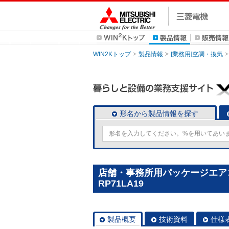
WIN2Kトップ
製品情報
[業務用]空調・換気
形名から製品情報を探す
店舗・事務所用パッケージエアコン(
RP71LA19
製品概要
技術資料
仕様