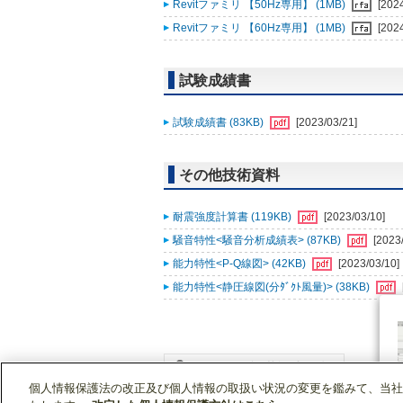
Revitファミリ 【50Hz専用】 (1MB)
[202
Revitファミリ 【60Hz専用】 (1MB)
[202
試験成績書
試験成績書 (83KB)
[2023/03/21]
その他技術資料
耐震強度計算書 (119KB)
[2023/03/10]
騒音特性<騒音分析成績表> (87KB)
[2023
能力特性<P-Q線図> (42KB)
[2023/03/10]
能力特性<静圧線図(分ﾀﾞｸﾄ風量)> (38KB)
個人情報保護法の改正及び個人情報の取扱い状況の変更を鑑みて、当社