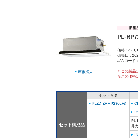
PL-RP7
価格：420,
発売日：202
JANコード：4
※この製品
画像拡大
※この価格
セット形名
PLZD-ZRMP280LF3
C
P
PL-
セット構成品
井
P