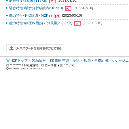
耐震強度計算書 (119KB)
[2023/03/10]
騒音特性<騒音分析成績表> (87KB)
[2023/03/10]
能力特性<P-Q線図> (42KB)
[2023/03/10]
能力特性<静圧線図(分ﾀﾞｸﾄ風量)> (38KB)
[2023/03/10]
WIN2Kトップ
製品情報
[業務用]空調・換気
店舗・事務所用パッケージエアコン