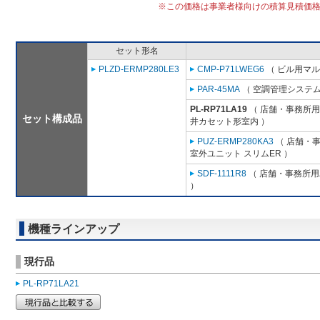
※この価格は事業者様向けの積算見積価
セット形名
PLZD-ERMP280LE3
CMP-P71LWEG6
（ ビル用マル
PAR-45MA
（ 空調管理システム
PL-RP71LA19
（ 店舗・事務所用パ
セット構成品
井カセット形室内 ）
PUZ-ERMP280KA3
（ 店舗・事務
室外ユニット スリムER ）
SDF-1111R8
（ 店舗・事務所用パ
）
機種ラインアップ
現行品
PL-RP71LA21