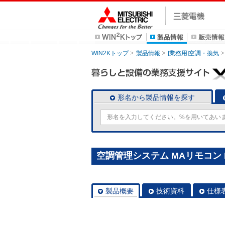
WIN2Kトップ
製品情報
[業務用]空調・換気
形名から製品情報を探す
空調管理システム MAリモコン P
製品概要
技術資料
仕様