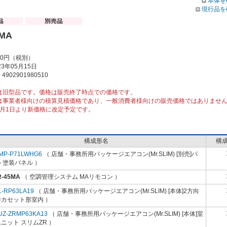
本体を
現行品を
5MA
00円（税別）
3年05月15日
902901980510
は旧型品です。価格は販売終了時点での価格です。
は事業者様向けの積算見積価格であり、一般消費者様向けの販売価格ではありませ
10月1日より新価格に改定予定です。
構成形名
構
MP-P71LWHG6
（ 店舗・事務所用パッケージエアコン(Mr.SLIM) [別売]パ
 塗装パネル ）
R-45MA
（ 空調管理システム MAリモコン ）
L-RP63LA19
（ 店舗・事務所用パッケージエアコン(Mr.SLIM) [本体]2方向
井カセット形室内 ）
UZ-ZRMP63KA13
（ 店舗・事務所用パッケージエアコン(Mr.SLIM) [本体]室
ニット スリムZR ）