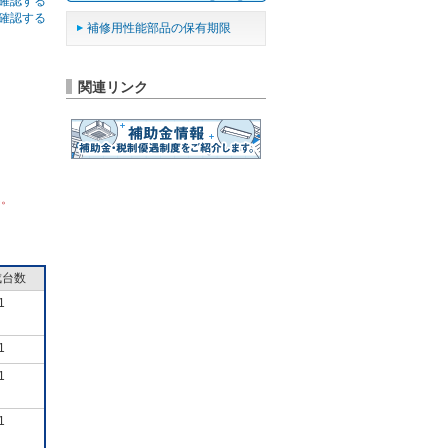
確認する
確認する
補修用性能部品の保有期限
関連リンク
ん。
成台数
1
1
1
1