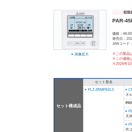
PAR-4
価格：48,0
発売日：202
JANコード：4
※この製品
画像拡大
※この価格
※2026年
セット形名
PLZ-ZRMP63L3
C
ネル
PA
セット構成品
P
天
P
外ユ