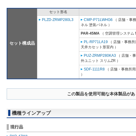
セット形名
PLZD-ZRMP280L3
CMP-P71LWHG6
（ 店舗・事務所
ネル 塗装パネル ）
PAR-45MA
（ 空調管理システム 
PL-RP71LA19
（ 店舗・事務所用
セット構成品
天井カセット形室内 ）
PUZ-ZRMP280KA3
（ 店舗・事務
外ユニット スリムZR ）
SDF-1111R8
（ 店舗・事務所用パ
）
この製品を使用可能な本体製品があ
機種ラインアップ
現行品