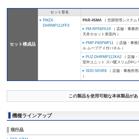
セット形名
PMZX-
PAR-45MA
（ 空調管理システム 
DHRMP112FF3
PM-RP56FA19
（ 店舗・事務所用
天井カセット形室内 ）
PMP-P80FWF11
（ 店舗・事務所
セット構成品
ル ムーブアイ付パネル ）
PUZ-DHRMP112KA2
（ 店舗・事
室外ユニット ズバ暖スリムDHシ
SDD-50SR8
（ 店舗・事務所用パ
）
この製品を使用可能な本体製品があ
機種ラインアップ
現行品