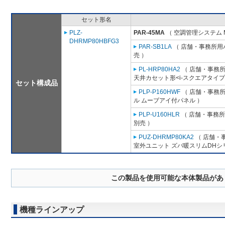
セット形名
PLZ-
PAR-45MA
（ 空調管理システム 
DHRMP80HBFG3
PAR-SB1LA
（ 店舗・事務所用パッ
売 ）
PL-HRP80HA2
（ 店舗・事務所用
天井カセット形<i-スクエアタイプ
セット構成品
PLP-P160HWF
（ 店舗・事務所用
ル ムーブアイ付パネル ）
PLP-U160HLR
（ 店舗・事務所用
別売 ）
PUZ-DHRMP80KA2
（ 店舗・事
室外ユニット ズバ暖スリムDHシ
この製品を使用可能な本体製品があ
機種ラインアップ