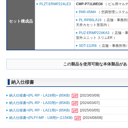
PLZT-ERMP224LE3
CMP-P71LWEG6
（ ビル用マルチ
PAR-45MA
（ 空調管理システム
PL-RP80LA19
（ 店舗・事務所用
セット構成品
天井カセット形室内 ）
PUZ-ERMP224KA3
（ 店舗・事務
室外ユニット スリムER ）
SDT-111R8
（ 店舗・事務所用パッ
この製品を使用可能な本体製品があ
納入仕様書
納入仕様書<(PL-RP・LA19用)> (85KB)
[2023/03/09]
納入仕様書<(PL-RP・LA20用)> (85KB)
[2024/03/07]
納入仕様書<(PL-RP・LA21用)> (85KB)
[2025/03/05]
納入仕様書<(PLFY-MP・LM用)> (115KB)
[2024/08/08]