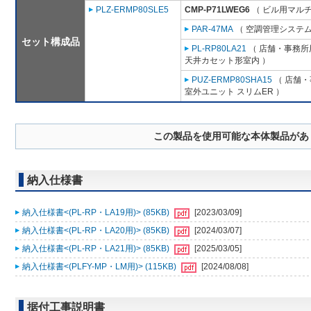
PLZ-ERMP80SLE5
CMP-P71LWEG6
（ ビル用マルチ
PAR-47MA
（ 空調管理システム
セット構成品
PL-RP80LA21
（ 店舗・事務所用
天井カセット形室内 ）
PUZ-ERMP80SHA15
（ 店舗・事
室外ユニット スリムER ）
この製品を使用可能な本体製品があ
納入仕様書
納入仕様書<(PL-RP・LA19用)> (85KB)
[2023/03/09]
納入仕様書<(PL-RP・LA20用)> (85KB)
[2024/03/07]
納入仕様書<(PL-RP・LA21用)> (85KB)
[2025/03/05]
納入仕様書<(PLFY-MP・LM用)> (115KB)
[2024/08/08]
据付工事説明書