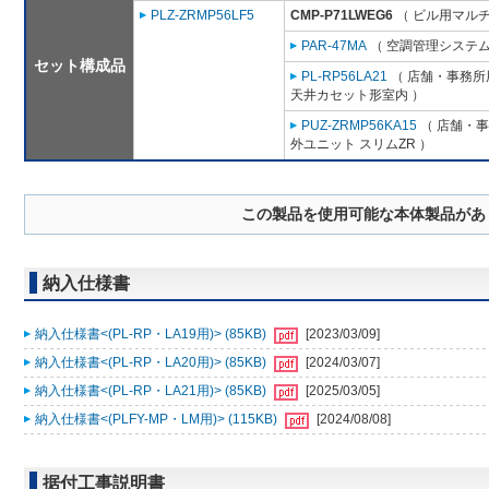
PLZ-ZRMP56LF5
CMP-P71LWEG6
（ ビル用マルチ
PAR-47MA
（ 空調管理システム
セット構成品
PL-RP56LA21
（ 店舗・事務所用
天井カセット形室内 ）
PUZ-ZRMP56KA15
（ 店舗・事務
外ユニット スリムZR ）
この製品を使用可能な本体製品があ
納入仕様書
納入仕様書<(PL-RP・LA19用)> (85KB)
[2023/03/09]
納入仕様書<(PL-RP・LA20用)> (85KB)
[2024/03/07]
納入仕様書<(PL-RP・LA21用)> (85KB)
[2025/03/05]
納入仕様書<(PLFY-MP・LM用)> (115KB)
[2024/08/08]
据付工事説明書