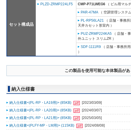
PLZD-ZRMP224LF5
CMP-P71LWEG6
（ ビル用マルチ
PAR-47MA
（ 空調管理システム
PL-RP56LA21
（ 店舗・事務所用
セット構成品
天井カセット形室内 ）
PUZ-ZRMP224KA5
（ 店舗・事務
外ユニット スリムZR ）
SDF-1111R9
（ 店舗・事務所用パ
）
この製品を使用可能な本体製品があ
納入仕様書
納入仕様書<(PL-RP・LA19用)> (85KB)
[2023/03/09]
納入仕様書<(PL-RP・LA20用)> (85KB)
[2024/03/07]
納入仕様書<(PL-RP・LA21用)> (85KB)
[2025/03/05]
納入仕様書<(PLFY-MP・LM用)> (115KB)
[2024/08/08]