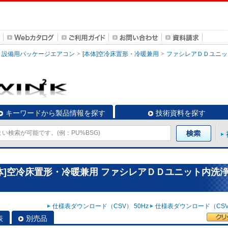
設備用パッケージエアコン
[本体]空冷床置形・冷暖兼用
ファシレアＤＤユニッ
キーワードから製品情報を探す
技術資料を探す
体]空冷床置形・冷暖兼用 ファシレアＤＤユニット内洗
仕様表ダウンロード（CSV） 50Hz
仕様表ダウンロード（CSV）
表
別売品