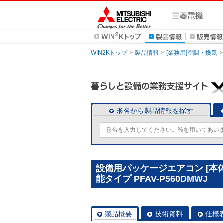
WIN2Kトップ
製品情報
[業務用]空調・換気
形名から製品情報を探す
設備用パッケージエアコン [本
能タイプ PFAV-P560DMWJ
製品概要
技術資料
仕様