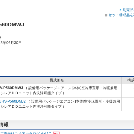
別売品
セット構成品を
P560DMWJ
格
3年06月30日
構成形名
構
AV-P560DMWJ
（ 設備用パッケージエアコン [本体]空冷床置形・冷暖兼用
ァシレアＤＤユニット内洗浄可能タイプ ）
UHV-P560DMJ2
（ 設備用パッケージエアコン [本体]空冷床置形・冷暖兼用
ァシレアＤＤユニット内洗浄可能タイプ ）
売情報
工場向けご提案カタログ Vol.17