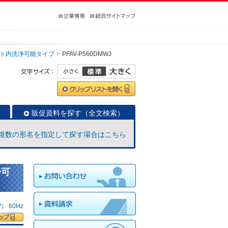
ト内洗浄可能タイプ
PFAV-P560DMWJ
販促資料を探す（全文検索）
複数の形名を指定して探す場合はこちら
浄可
 60Hz