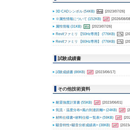
3D CADシンボル (54KB)
[2023/07/26]
※属性情報について (152KB)
[2026/08/08
属性情報 (31KB)
[2023/07/26]
Revitファミリ 【50Hz専用】 (776KB)
[2
Revitファミリ 【60Hz専用】 (776KB)
[2
試験成績書
試験成績書 (86KB)
[2023/06/17]
その他技術資料
耐震強度計算書 (55KB)
[2023/06/01]
気流・温度分布<風の到達距離> (24KB)
[
材料仕様書<材料仕様一覧表> (59KB)
[20
騒音特性<騒音分析成績表> (38KB)
[2023