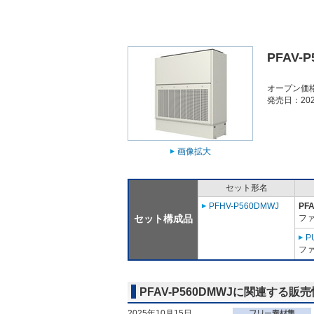
PFAV-
オープン価
発売日：202
画像拡大
セット形名
PFHV-P560DMWJ
PF
セット構成品
フ
P
フ
PFAV-P560DMWJに関連する販
2025年10月15日