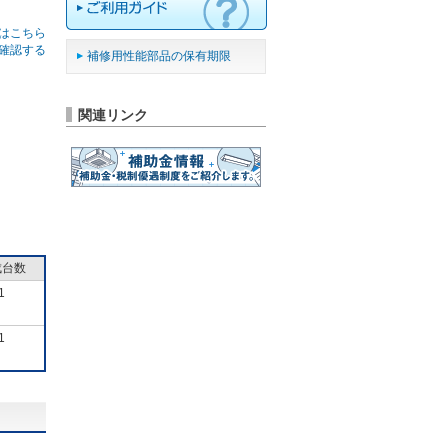
はこちら
確認する
補修用性能部品の保有期限
関連リンク
成台数
1
1