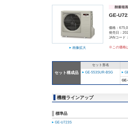
GE-U72
価格：675,
発売日：202
JANコード：4
※この価格
画像拡大
セット形名
セット構成品
GE-553SUR-BSG
G
GE
機種ラインアップ
標準品
GE-U723S