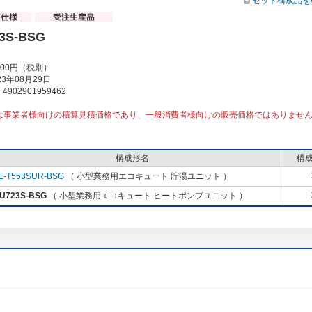
セット構成品を
3S-BSG
000円（税別）
3年08月29日
902901959462
は事業者様向けの積算見積価格であり、一般消費者様向けの販売価格ではありませ
構成形名
構
E-T553SUR-BSG
（ 小型業務用エコキュート 貯湯ユニット ）
-U723S-BSG
（ 小型業務用エコキュート ヒートポンプユニット ）