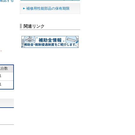
確認する
補修用性能部品の保有期限
関連リンク
ん。
成台数
1
1