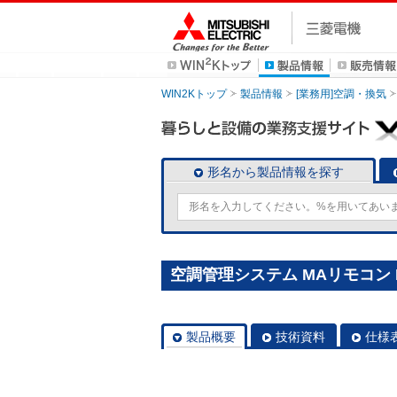
WIN2Kトップ
製品情報
[業務用]空調・換気
形名から製品情報を探す
空調管理システム MAリモコン P
製品概要
技術資料
仕様