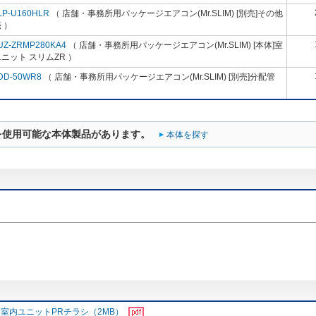
LP-U160HLR
（ 店舗・事務所用パッケージエアコン(Mr.SLIM) [別売]その他
 ）
UZ-ZRMP280KA4
（ 店舗・事務所用パッケージエアコン(Mr.SLIM) [本体]室
ニット スリムZR ）
DD-50WR8
（ 店舗・事務所用パッケージエアコン(Mr.SLIM) [別売]分配管
を使用可能な本体製品があります。
本体を探す
室内ユニットPRチラシ（2MB）