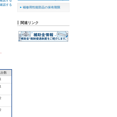
確認する
確認する
補修用性能部品の保有期限
関連リンク
ん。
成台数
1
1
2
2