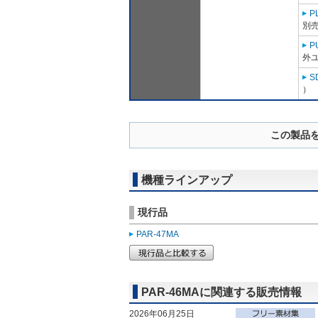
P
別売
P
外ユ
S
）
この製品
機種ラインアップ
現行品
PAR-47MA
PAR-46MAに関連する販売情報
2026年06月25日