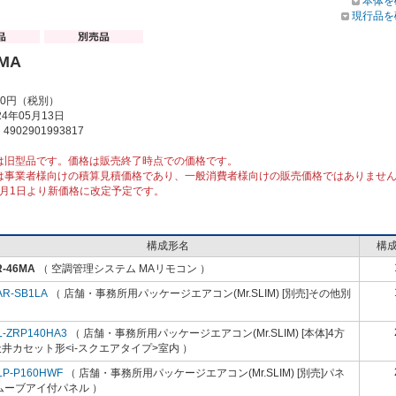
本体を
現行品を
6MA
00円（税別）
4年05月13日
902901993817
は旧型品です。価格は販売終了時点での価格です。
は事業者様向けの積算見積価格であり、一般消費者様向けの販売価格ではありませ
10月1日より新価格に改定予定です。
構成形名
構
R-46MA
（ 空調管理システム MAリモコン ）
AR-SB1LA
（ 店舗・事務所用パッケージエアコン(Mr.SLIM) [別売]その他別
）
L-ZRP140HA3
（ 店舗・事務所用パッケージエアコン(Mr.SLIM) [本体]4方
井カセット形<i-スクエアタイプ>室内 ）
LP-P160HWF
（ 店舗・事務所用パッケージエアコン(Mr.SLIM) [別売]パネ
ムーブアイ付パネル ）