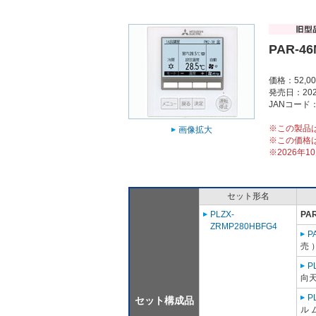
PAR-4
価格：52,0
発売日：202
JANコード：4
※この製品
画像拡大
※この価格
※2026年
セット形名
PLZX-
PA
ZRMP280HBFG4
P
売 
P
向天
P
セット構成品
ル 