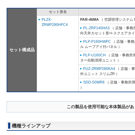
セット形名
PLZX-
PAR-46MA
（ 空調管理システム 
ZRMP280HFC4
PL-ZRP140HA3
（ 店舗・事務所用
向天井カセット形<i-スクエアタイ
PLP-P160HWFC
（ 店舗・事務所
ル ムーブアイ付パネル ）
セット構成品
PLP-U160CH
（ 店舗・事務所用パ
ター自動清掃ユニット ）
PUZ-ZRMP280KA4
（ 店舗・事務
外ユニット スリムZR ）
SDD-50WR8
（ 店舗・事務所用パ
）
この製品を使用可能な本体製品があ
機種ラインアップ