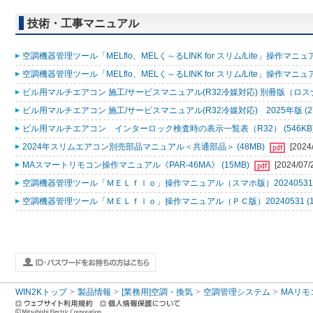
技術・工事マニュアル
空調機器管理ツール「MELflo、MELく～るLINK for スリム/Lite」操作マニュアル
空調機器管理ツール「MELflo、MELく～るLINK for スリム/Lite」操作マニュアル
ビル用マルチエアコン 施工/サービスマニュアル(R32冷媒対応) 別冊版（ロスナ
ビル用マルチエアコン 施工/サービスマニュアル(R32冷媒対応) 2025年版 (2
ビル用マルチエアコン インターロック検査時の表示一覧表（R32） (546KB
2024年スリムエアコン別売部品マニュアル＜共通部品＞ (48MB)
[2024
MAスマートリモコン操作マニュアル《PAR-46MA》 (15MB)
[2024/07/
空調機器管理ツール「ＭＥＬｆｌｏ」操作マニュアル（スマホ版）20240531 (
空調機器管理ツール「ＭＥＬｆｌｏ」操作マニュアル（ＰＣ版）20240531 (1
WIN2Kトップ
製品情報
[業務用]空調・換気
空調管理システム
MAリモ