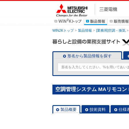
WIN2Kトップ
製品情報
[業務用]空調・換気
形名から製品情報を探す
空調管理システム MAリモコン P
製品概要
技術資料
仕様