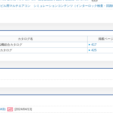
ビル用マルチエアコン シミュレーションコンテンツ（インターロック検査・回路
カタログ名
掲載ペー
送風機総合カタログ
417
合カタログ
425
6KB)
[2024/04/13]