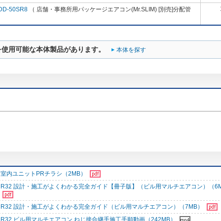
DD-50SR8
（ 店舗・事務所用パッケージエアコン(Mr.SLIM) [別売]分配管
を使用可能な本体製品があります。
本体を探す
室内ユニットPRチラシ（2MB）
R32 設計・施工がよくわかる完全ガイド【冊子版】（ビル用マルチエアコン）（6
R32 設計・施工がよくわかる完全ガイド（ビル用マルチエアコン）（7MB）
R32 ビル用マルチエアコン ねじ接合継手施工手順動画（242MB）