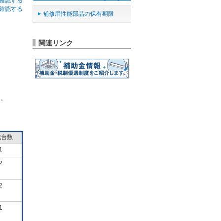
確認する
確認する
補修用性能部品の保有期限
関連リンク
ん。
成台数
1
2
2
1