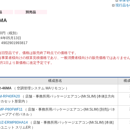
本体を
現行品を
6MA
00円（税別）
4年05月13日
902901993817
は旧型品です。価格は販売終了時点での価格です。
は事業者様向けの積算見積価格であり、一般消費者様向けの販売価格ではありませ
10月1日より新価格に改定予定です。
構成形名
構
R-46MA
（ 空調管理システム MAリモコン ）
M-RP40FA20
（ 店舗・事務所用パッケージエアコン(Mr.SLIM) [本体]1方向
井カセット形室内 ）
MP-P80FWF11
（ 店舗・事務所用パッケージエアコン(Mr.SLIM) [別売]パネ
ムーブアイ付パネル ）
UZ-ERMP80HA14
（ 店舗・事務所用パッケージエアコン(Mr.SLIM) [本体]
ユニット スリムER ）