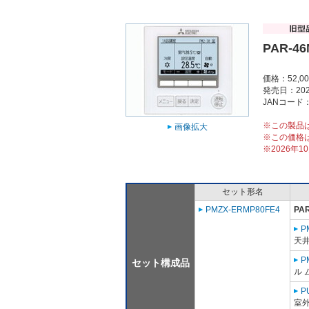
PAR-4
価格：52,0
発売日：202
JANコード：4
※この製品
画像拡大
※この価格
※2026年
セット形名
PMZX-ERMP80FE4
PA
P
天
P
セット構成品
ル 
P
室外