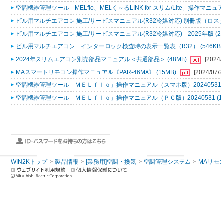
空調機器管理ツール「MELflo、MELく～るLINK for スリム/Lite」操作マニュアル
ビル用マルチエアコン 施工/サービスマニュアル(R32冷媒対応) 別冊版（ロスナ
ビル用マルチエアコン 施工/サービスマニュアル(R32冷媒対応) 2025年版 (2
ビル用マルチエアコン インターロック検査時の表示一覧表（R32） (546KB
2024年スリムエアコン別売部品マニュアル＜共通部品＞ (48MB)
[2024
MAスマートリモコン操作マニュアル《PAR-46MA》 (15MB)
[2024/07/
空調機器管理ツール「ＭＥＬｆｌｏ」操作マニュアル（スマホ版）20240531 (
空調機器管理ツール「ＭＥＬｆｌｏ」操作マニュアル（ＰＣ版）20240531 (1
WIN2Kトップ
製品情報
[業務用]空調・換気
空調管理システム
MAリモ