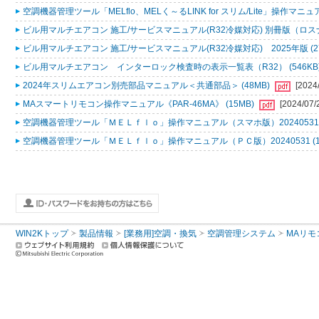
空調機器管理ツール「MELflo、MELく～るLINK for スリム/Lite」操作マニュアル
ビル用マルチエアコン 施工/サービスマニュアル(R32冷媒対応) 別冊版（ロスナ
ビル用マルチエアコン 施工/サービスマニュアル(R32冷媒対応) 2025年版 (2
ビル用マルチエアコン インターロック検査時の表示一覧表（R32） (546KB
2024年スリムエアコン別売部品マニュアル＜共通部品＞ (48MB)
[2024
MAスマートリモコン操作マニュアル《PAR-46MA》 (15MB)
[2024/07/
空調機器管理ツール「ＭＥＬｆｌｏ」操作マニュアル（スマホ版）20240531 (
空調機器管理ツール「ＭＥＬｆｌｏ」操作マニュアル（ＰＣ版）20240531 (1
WIN2Kトップ
製品情報
[業務用]空調・換気
空調管理システム
MAリモ