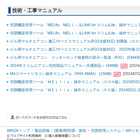
技術・工事マニュアル
空調機器管理ツール「MELflo、MELく～るLINK for スリム/Lite」操作マニュアル
空調機器管理ツール「MELflo、MELく～るLINK for スリム/Lite」操作マニュアル
ビル用マルチエアコン 施工/サービスマニュアル(R32冷媒対応) 別冊版（ロスナ
ビル用マルチエアコン 施工/サービスマニュアル(R32冷媒対応) 2025年版 (2
ビル用マルチエアコン インターロック検査時の表示一覧表（R32） (546KB
2024年スリムエアコン別売部品マニュアル＜共通部品＞ (48MB)
[2024
MAスマートリモコン操作マニュアル《PAR-46MA》 (15MB)
[2024/07/
空調機器管理ツール「ＭＥＬｆｌｏ」操作マニュアル（スマホ版）20240531 (
空調機器管理ツール「ＭＥＬｆｌｏ」操作マニュアル（ＰＣ版）20240531 (1
WIN2Kトップ
製品情報
[業務用]空調・換気
空調管理システム
MAリモ