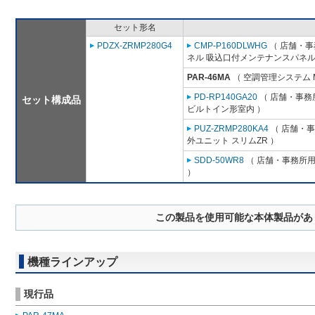
セット形名
PDZX-ZRMP280G4
CMP-P160DLWHG
（ 店舗・事務
ネル 吸込口付メンテナンスパネル
PAR-46MA
（ 空調管理システム 
PD-RP140GA20
（ 店舗・事務所
セット構成品
ビルトイン形室内 ）
PUZ-ZRMP280KA4
（ 店舗・事務
外ユニット スリムZR ）
SDD-50WR8
（ 店舗・事務所用パ
）
この製品を使用可能な本体製品があ
機種ラインアップ
現行品