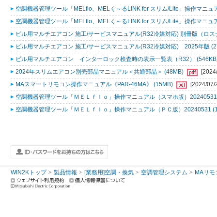
空調機器管理ツール「MELflo、MELく～るLINK for スリム/Lite」操作マニュアル
空調機器管理ツール「MELflo、MELく～るLINK for スリム/Lite」操作マニュアル
ビル用マルチエアコン 施工/サービスマニュアル(R32冷媒対応) 別冊版（ロスナ
ビル用マルチエアコン 施工/サービスマニュアル(R32冷媒対応) 2025年版 (2
ビル用マルチエアコン インターロック検査時の表示一覧表（R32） (546KB
2024年スリムエアコン別売部品マニュアル＜共通部品＞ (48MB)
[2024
MAスマートリモコン操作マニュアル《PAR-46MA》 (15MB)
[2024/07/
空調機器管理ツール「ＭＥＬｆｌｏ」操作マニュアル（スマホ版）20240531 (
空調機器管理ツール「ＭＥＬｆｌｏ」操作マニュアル（ＰＣ版）20240531 (1
WIN2Kトップ
製品情報
[業務用]空調・換気
空調管理システム
MAリモ