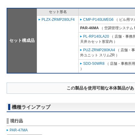
セット形名
PLZX-ZRMP280LF4
CMP-P140LWEG6
（ ビル用マル
PAR-46MA
（ 空調管理システム 
PL-RP140LA20
（ 店舗・事務所用
セット構成品
天井カセット形室内 ）
PUZ-ZRMP280KA4
（ 店舗・事務
外ユニット スリムZR ）
SDD-50WR8
（ 店舗・事務所用パ
）
この製品を使用可能な本体製品があ
機種ラインアップ
現行品
PAR-47MA