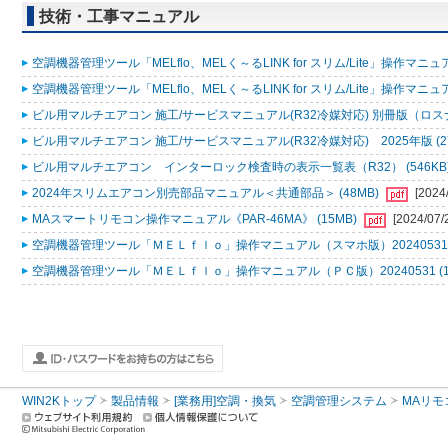
技術・工事マニュアル
空調機器管理ツール「MELflo、MELく～るLINK for スリム/Lite」操作マニュアル
空調機器管理ツール「MELflo、MELく～るLINK for スリム/Lite」操作マニュアル
ビル用マルチエアコン 施工/サービスマニュアル(R32冷媒対応) 別冊版（ロスナ
ビル用マルチエアコン 施工/サービスマニュアル(R32冷媒対応) 2025年版 (2
ビル用マルチエアコン インターロック検査時の表示一覧表（R32） (546KB
2024年スリムエアコン別売部品マニュアル＜共通部品＞ (48MB)
[2024
MAスマートリモコン操作マニュアル《PAR-46MA》 (15MB)
[2024/07/
空調機器管理ツール「ＭＥＬｆｌｏ」操作マニュアル（スマホ版）20240531 (
空調機器管理ツール「ＭＥＬｆｌｏ」操作マニュアル（ＰＣ版）20240531 (1
WIN2Kトップ
製品情報
[業務用]空調・換気
空調管理システム
MAリモ