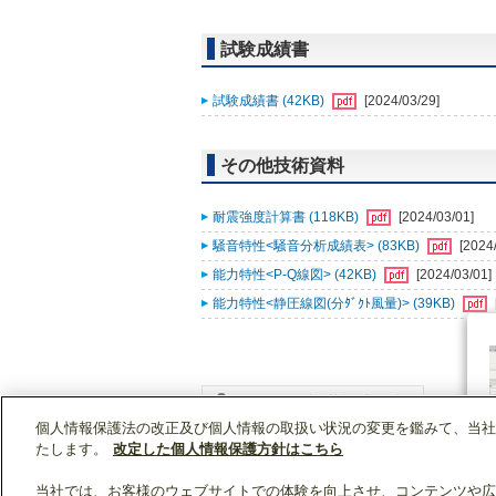
試験成績書
試験成績書 (42KB)
[2024/03/29]
その他技術資料
耐震強度計算書 (118KB)
[2024/03/01]
騒音特性<騒音分析成績表> (83KB)
[2024
能力特性<P-Q線図> (42KB)
[2024/03/01]
能力特性<静圧線図(分ﾀﾞｸﾄ風量)> (39KB)
個人情報保護法の改正及び個人情報の取扱い状況の変更を鑑みて、当社
WIN2Kトップ
製品情報
[業務用]空調・換気
たします。
改定した個人情報保護方針はこちら
当社では、お客様のウェブサイトでの体験を向上させ、コンテンツや広