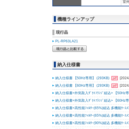
室外
機種ラインアップ
現行品
PL-RP63LA21
納入仕様書
納入仕様書 【50Hz専用】 (293KB)
[2024
納入仕様書 【60Hz専用】 (293KB)
[2024
納入仕様書<外気取入ﾀﾞｸﾄﾌﾗﾝｼﾞ組込> 【50Hz専用
納入仕様書<外気取入ﾀﾞｸﾄﾌﾗﾝｼﾞ組込> 【60Hz専用
納入仕様書<高性能ﾌｨﾙﾀｰ(65%)組込 多機能ｹｰｽﾒﾝﾄ
納入仕様書<高性能ﾌｨﾙﾀｰ(65%)組込 多機能ｹｰｽﾒﾝﾄ
納入仕様書<高性能ﾌｨﾙﾀｰ(90%)組込 多機能ｹｰｽﾒﾝﾄ