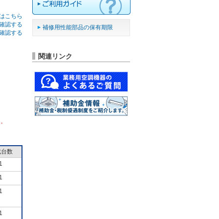
はこちら
確認する
補修用性能部品の保有期限
確認する
関連リンク
ん。
成台数
1
1
1
1