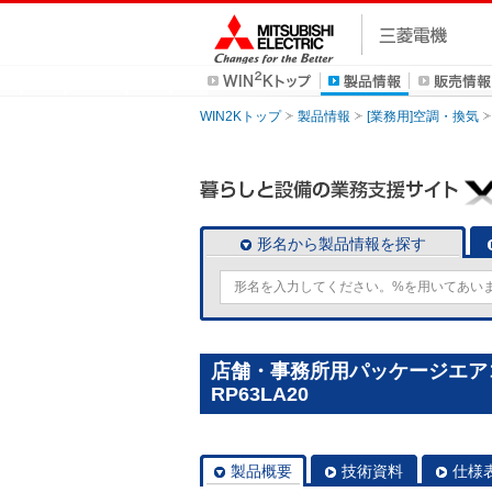
WIN2Kトップ
製品情報
[業務用]空調・換気
形名から製品情報を探す
店舗・事務所用パッケージエアコン(
RP63LA20
製品概要
技術資料
仕様