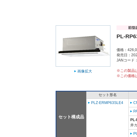
PL-RP6
価格：426,
発売日：202
JANコード：4
※この製品
画像拡大
※この価格
セット形名
PLZ-ERMP63SLE4
C
P
セット構成品
PL-
井
P