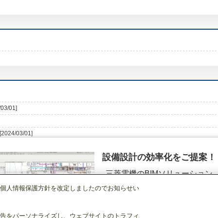
/03/01]
[2024/03/01]
設備設計の効率化をご提案！
三菱電機のBIMソリューション
（空調.換気.照明）
個人情報保護方針を改定しましたのでお知らせい
店舗・事務所用パッケージエアコン(Mr.SLIM)
[本体]2方向天井カセット形室内
詳細を見る
告をパーソナライズし、ウェブサイトのトラフィ