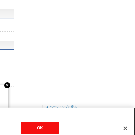
▲ ページトップに戻る
PL-RP63LA20
OK