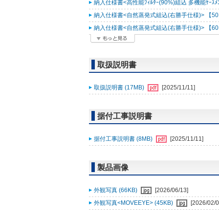
納入仕様書<高性能ﾌｨﾙﾀｰ(90%)組込 多機能ｹｰｽﾒﾝﾄ
納入仕様書<自然蒸発式組込(右勝手仕様)> 【50Hz
納入仕様書<自然蒸発式組込(右勝手仕様)> 【60Hz
取扱説明書
取扱説明書 (17MB)
[2025/11/11]
据付工事説明書
据付工事説明書 (8MB)
[2025/11/11]
製品画像
外観写真 (66KB)
[2026/06/13]
外観写真<MOVEEYE> (45KB)
[2026/02/0