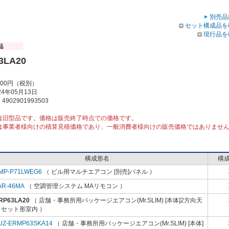
別売品
セット構成品を
現行品を
3LA20
000円（税別）
4年05月13日
902901993503
は旧型品です。価格は販売終了時点での価格です。
は事業者様向けの積算見積価格であり、一般消費者様向けの販売価格ではありませ
構成形名
構
MP-P71LWEG6
（ ビル用マルチエアコン [別売]パネル ）
AR-46MA
（ 空調管理システム MAリモコン ）
RP63LA20
（ 店舗・事務所用パッケージエアコン(Mr.SLIM) [本体]2方向天
カセット形室内 ）
UZ-ERMP63SKA14
（ 店舗・事務所用パッケージエアコン(Mr.SLIM) [本体]