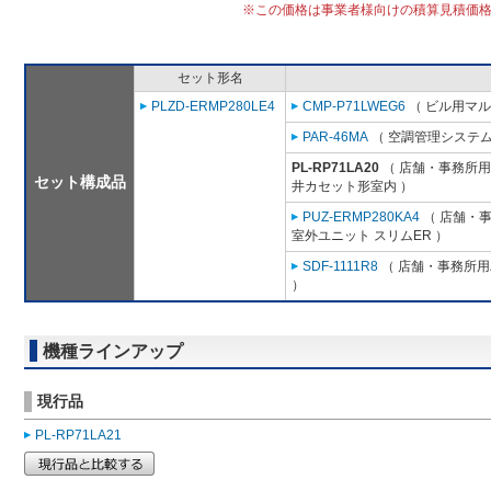
※この価格は事業者様向けの積算見積価
セット形名
PLZD-ERMP280LE4
CMP-P71LWEG6
（ ビル用マル
PAR-46MA
（ 空調管理システム
PL-RP71LA20
（ 店舗・事務所用パ
セット構成品
井カセット形室内 ）
PUZ-ERMP280KA4
（ 店舗・事務
室外ユニット スリムER ）
SDF-1111R8
（ 店舗・事務所用パ
）
機種ラインアップ
現行品
PL-RP71LA21