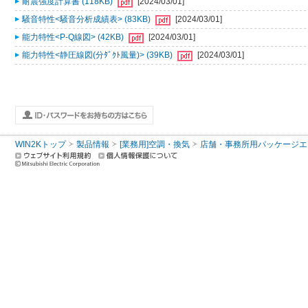
耐震強度計算書 (118KB)
[2024/03/01]
騒音特性<騒音分析成績表> (83KB)
[2024/03/01]
能力特性<P-Q線図> (42KB)
[2024/03/01]
能力特性<静圧線図(分ﾀﾞｸﾄ風量)> (39KB)
[2024/03/01]
WIN2Kトップ
製品情報
[業務用]空調・換気
店舗・事務所用パッケージエアコン