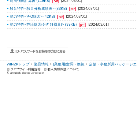
耐震強度計算書 (119KB)
[2024/03/01]
騒音特性<騒音分析成績表> (83KB)
[2024/03/01]
能力特性<P-Q線図> (42KB)
[2024/03/01]
能力特性<静圧線図(分ﾀﾞｸﾄ風量)> (39KB)
[2024/03/01]
WIN2Kトップ
製品情報
[業務用]空調・換気
店舗・事務所用パッケージエアコン