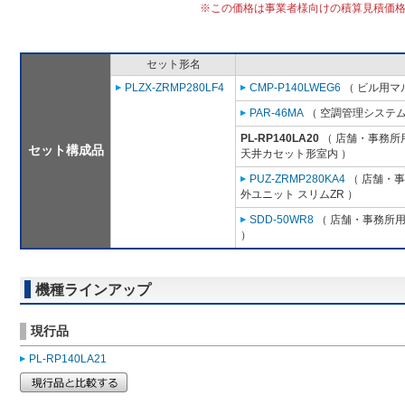
※この価格は事業者様向けの積算見積価
セット形名
PLZX-ZRMP280LF4
CMP-P140LWEG6
（ ビル用マル
PAR-46MA
（ 空調管理システム
PL-RP140LA20
（ 店舗・事務所用パ
セット構成品
天井カセット形室内 ）
PUZ-ZRMP280KA4
（ 店舗・事務
外ユニット スリムZR ）
SDD-50WR8
（ 店舗・事務所用パ
）
機種ラインアップ
現行品
PL-RP140LA21