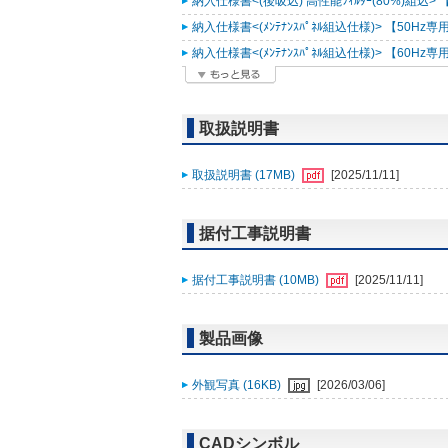
納入仕様書<(後吸込) 高性能ﾌｨﾙﾀｰ(80%)組込> 【
納入仕様書<(ﾒﾝﾃﾅﾝｽﾊﾟﾈﾙ組込仕様)> 【50Hz専用
納入仕様書<(ﾒﾝﾃﾅﾝｽﾊﾟﾈﾙ組込仕様)> 【60Hz専用
取扱説明書
取扱説明書 (17MB)
[2025/11/11]
据付工事説明書
据付工事説明書 (10MB)
[2025/11/11]
製品画像
外観写真 (16KB)
[2026/03/06]
CADシンボル