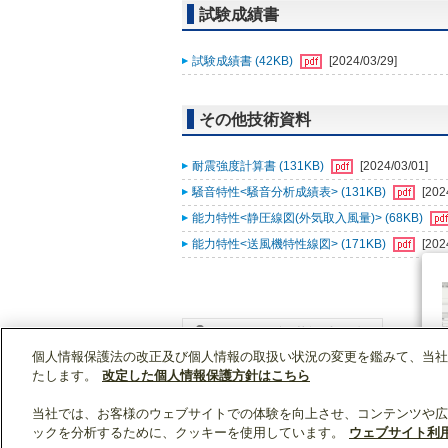
試験成績書
試験成績書 (42KB)
[2024/03/29]
その他技術資料
耐震強度計算書 (131KB)
[2024/03/01]
騒音特性<騒音分析成績表> (131KB)
[202
能力特性<静圧線図(外気取入風量)> (68KB)
能力特性<送風機特性線図> (171KB)
[202
個人情報保護法の改正及び個人情報の取扱い状況の変更を鑑みて、当社
WIN2Kトップ
製品情報
[業務用]空調・換気
たします。
改定した個人情報保護方針はこちら
当社では、お客様のウェブサイトでの体験を向上させ、コンテンツや広
ックを分析するために、クッキーを使用しています。
ウェブサイト利