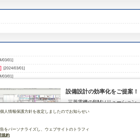
4/03/01]
[2024/03/01]
4/03/01]
設備設計の効率化をご提案！
三菱電機のBIMソリューション
（空調.換気.照明）
個人情報保護方針を改定しましたのでお知らせい
店舗・事務所用パッケージエアコン(Mr.SLIM)
[本体]天井ビルトイン形室内
PD
詳細を見る
告をパーソナライズし、ウェブサイトのトラフィ
用規約