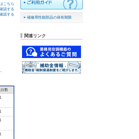
はこちら
確認する
確認する
補修用性能部品の保有期限
関連リンク
ん。
成台数
1
1
1
1