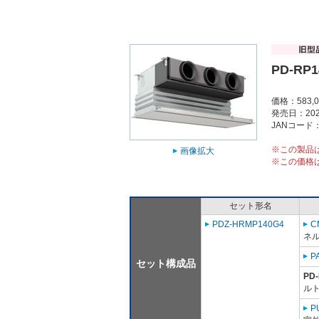
PD-RP1
価格：583,
発売日：202
JANコード：4
※この製品
画像拡大
※この価格
セット形名
PDZ-HRMP140G4
C
ネ
P
セット構成品
PD
ルト
P