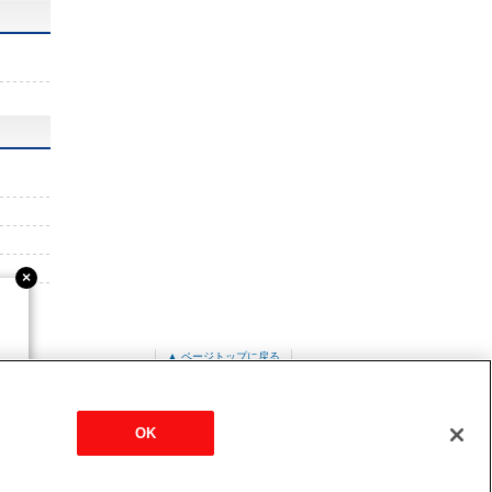
▲ ページトップに戻る
-RP140GA20
OK