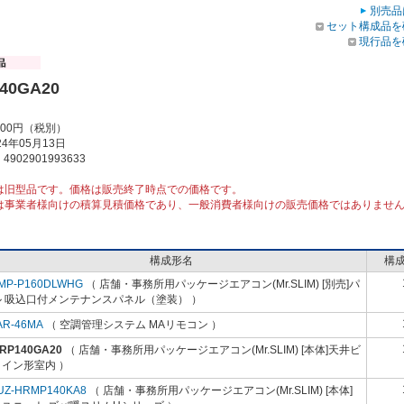
別売品
セット構成品を
現行品を
40GA20
000円（税別）
4年05月13日
902901993633
は旧型品です。価格は販売終了時点での価格です。
は事業者様向けの積算見積価格であり、一般消費者様向けの販売価格ではありませ
構成形名
構
MP-P160DLWHG
（ 店舗・事務所用パッケージエアコン(Mr.SLIM) [別売]パ
ル 吸込口付メンテナンスパネル（塗装） ）
AR-46MA
（ 空調管理システム MAリモコン ）
-RP140GA20
（ 店舗・事務所用パッケージエアコン(Mr.SLIM) [本体]天井ビ
イン形室内 ）
UZ-HRMP140KA8
（ 店舗・事務所用パッケージエアコン(Mr.SLIM) [本体]