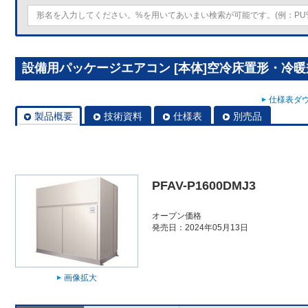
設備用パッケージエアコン [本体]空冷床置形・冷暖兼用 
仕様表ダウ
製品概要
技術資料
仕様表
別売品
PFAV-P1600DMJ3
オープン価格
発売日：2024年05月13日
画像拡大