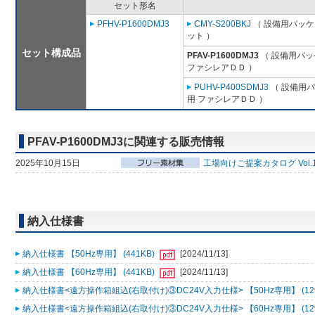
セット形名
PFHV-P1600DMJ3
CMY-S200BKJ
（ 設備用パッケ
ット ）
セット構成品
PFAV-P1600DMJ3
（ 設備用パッ
ファシレアＤＤ ）
PUHV-P400SDMJ3
（ 設備用パ
用 ファシレアＤＤ ）
PFAV-P1600DMJ3に関連する販売情報
2025年10月15日
工場向けご提案カタログ Vol.
納入仕様書
納入仕様書 【50Hz専用】 (441KB)
[2024/11/13]
納入仕様書 【60Hz専用】 (441KB)
[2024/11/13]
納入仕様書<遠方操作箱組込(右取付け)③DC24V入力仕様> 【50Hz専用】 (12
納入仕様書<遠方操作箱組込(右取付け)③DC24V入力仕様> 【60Hz専用】 (12