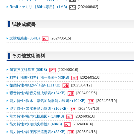
Revitファミリ 【60Hz専用】 (1MB)
[2024/08/02]
試験成績書
試験成績書 (86KB)
[2024/05/15]
その他技術資料
耐震強度計算書 (60KB)
[2024/03/16]
材料仕様書<材料仕様一覧表> (43KB)
[2024/03/16]
振動特性<振動ﾚﾍﾞﾙ値> (111KB)
[2025/04/12]
騒音特性<騒音分析成績表> (24KB)
[2024/09/05]
能力特性<温水・蒸気加熱器能力線図> (104KB)
[2024/03/19]
能力特性<加湿器能力線図> (109KB)
[2024/03/16]
能力特性<機内抵抗線図> (148KB)
[2024/03/16]
能力特性<水頭損失特性> (48KB)
[2024/03/16]
能力特性<静圧部品選定表> (33KB)
[2025/04/16]