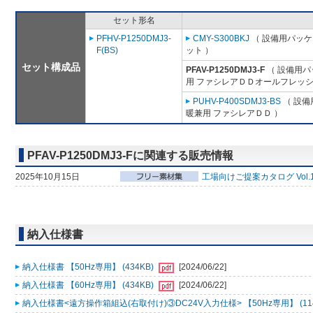
セット形名
PFHV-P1250DMJ3-
CMY-S300BKJ
（ 設備用パッケ
F(BS)
ット ）
セット構成品
PFAV-P1250DMJ3-F
（ 設備用パ
用 ファシレアＤＤオールフレッシ
PUHV-P400SDMJ3-BS
（ 設備
暖兼用 ファシレアＤＤ ）
PFAV-P1250DMJ3-Fに関連する販売情報
2025年10月15日
工場向けご提案カタログ Vol.
納入仕様書
納入仕様書 【50Hz専用】 (434KB)
[2024/06/22]
納入仕様書 【60Hz専用】 (434KB)
[2024/06/22]
納入仕様書<遠方操作箱組込(右取付け)③DC24V入力仕様> 【50Hz専用】 (11