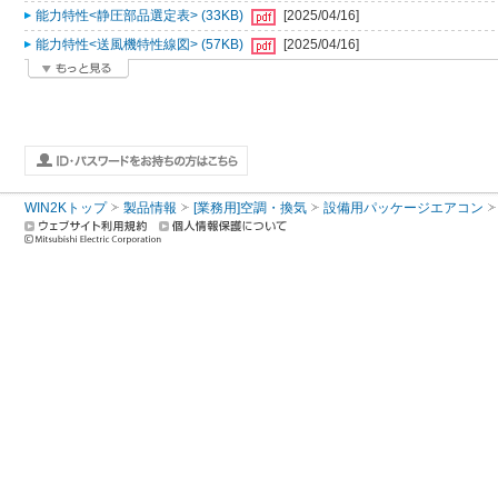
能力特性<静圧部品選定表> (33KB)
[2025/04/16]
能力特性<送風機特性線図> (57KB)
[2025/04/16]
WIN2Kトップ
製品情報
[業務用]空調・換気
設備用パッケージエアコン