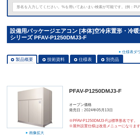
設備用パッケージエアコン [本体]空冷床置形・冷
シリーズ PFAV-P1250DMJ3-F
仕様表ダウ
製品概要
技術資料
仕様表
別売品
PFAV-P1250DMJ3-F
オープン価格
発売日：2024年05月13日
※PFAV-P1250DMJ3-Fは標準形名です。
※屋外設置仕様は改造メニューになりま
画像拡大