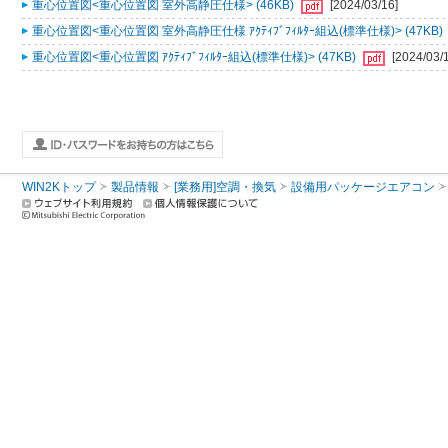
重心位置図<重心位置図 室外高静圧仕様> (46KB)
[2024/03/16]
重心位置図<重心位置図 室外高静圧仕様 ｱｸﾃｨﾌﾞﾌｨﾙﾀｰ組込(標準仕様)> (47KB)
重心位置図<重心位置図 ｱｸﾃｨﾌﾞﾌｨﾙﾀｰ組込(標準仕様)> (47KB)
[2024/03/
WIN2Kトップ
製品情報
[業務用]空調・換気
設備用パッケージエアコン