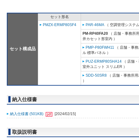
セット形名
PMZX-ERMP80SF4
PAR-46MA
（ 空調管理システム
PM-RP40FA20
（ 店舗・事務所用パ
井カセット形室内 ）
PMP-P80FWH11
（ 店舗・事務所
セット構成品
ル 標準パネル ）
PUZ-ERMP80SHA14
（ 店舗・事
室外ユニット スリムER ）
SDD-50SR8
（ 店舗・事務所用パ
）
納入仕様書
納入仕様書 (501KB)
[2024/02/15]
取扱説明書