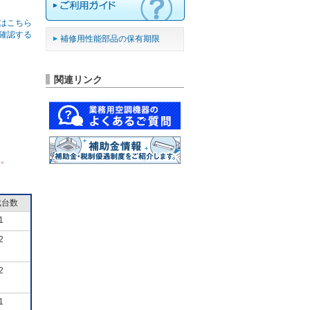
はこちら
確認する
補修用性能部品の保有期限
関連リンク
ん。
成台数
1
2
2
1