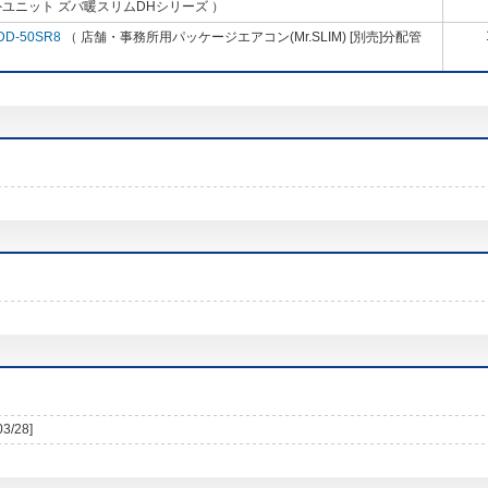
ユニット ズバ暖スリムDHシリーズ ）
DD-50SR8
（ 店舗・事務所用パッケージエアコン(Mr.SLIM) [別売]分配管
03/28]