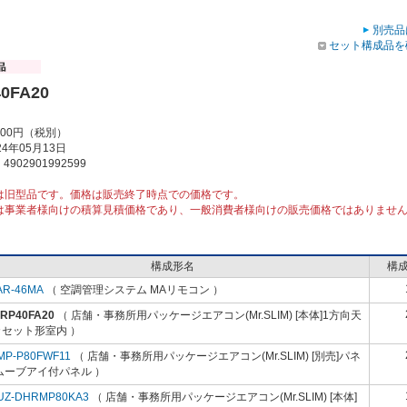
別売品
セット構成品を
0FA20
000円（税別）
4年05月13日
902901992599
は旧型品です。価格は販売終了時点での価格です。
は事業者様向けの積算見積価格であり、一般消費者様向けの販売価格ではありませ
構成形名
構
AR-46MA
（ 空調管理システム MAリモコン ）
-RP40FA20
（ 店舗・事務所用パッケージエアコン(Mr.SLIM) [本体]1方向天
カセット形室内 ）
MP-P80FWF11
（ 店舗・事務所用パッケージエアコン(Mr.SLIM) [別売]パネ
ムーブアイ付パネル ）
UZ-DHRMP80KA3
（ 店舗・事務所用パッケージエアコン(Mr.SLIM) [本体]