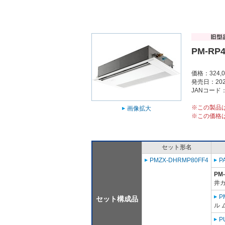
PM-RP4
価格：324,
発売日：202
JANコード：4
※この製品
画像拡大
※この価格
セット形名
PMZX-DHRMP80FF4
P
PM
井
P
セット構成品
ル 
P