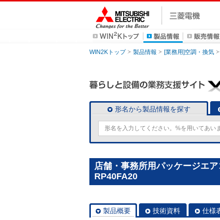
WIN2Kトップ
製品情報
[業務用]空調・換気
形名から製品情報を探す
店舗・事務所用パッケージエアコン(
RP40FA20
製品概要
技術資料
仕様