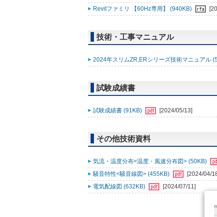
Revitファミリ 【60Hz専用】 (940KB)
[2
技術・工事マニュアル
2024年スリムZR,ERシリーズ技術マニュアル (5
試験成績書
試験成績書 (91KB)
[2024/05/13]
その他技術資料
気流・温度分布<温度・風速分布図> (50KB)
騒音特性<騒音線図> (455KB)
[2024/04/1
電気配線図 (632KB)
[2024/07/11]