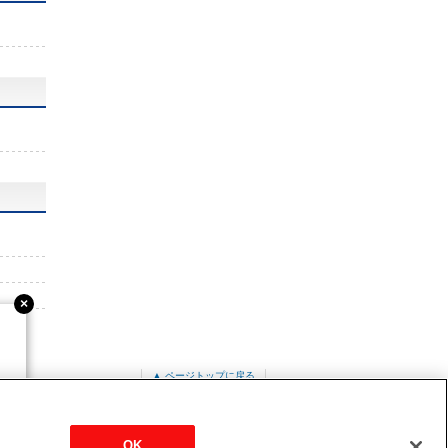
▲ ページトップに戻る
PC-RP40KA20
OK