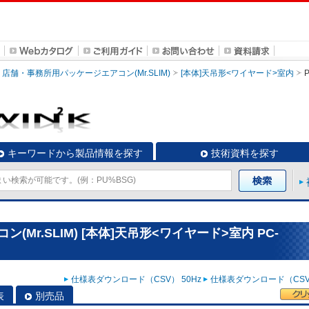
店舗・事務所用パッケージエアコン(Mr.SLIM)
[本体]天吊形<ワイヤード>室内
キーワードから製品情報を探す
技術資料を探す
Mr.SLIM) [本体]天吊形<ワイヤード>室内 PC-
仕様表ダウンロード（CSV） 50Hz
仕様表ダウンロード（CSV）
表
別売品