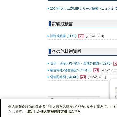
2024年スリムZR,ERシリーズ技術マニュアル (5
試験成績書
試験成績書 (91KB)
[2024/05/13]
その他技術資料
気流・温度分布<温度・風速分布図> (52KB)
騒音特性<騒音線図> (453KB)
[2024/04/1
電気配線図 (548KB)
[2024/07/11]
個人情報保護法の改正及び個人情報の取扱い状況の変更を鑑みて、当社
WIN2Kトップ
製品情報
[業務用]空調・換気
たします。
改定した個人情報保護方針はこちら