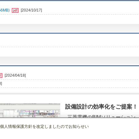
6MB)
[2024/10/17]
[2024/04/18]
8]
設備設計の効率化をご提案！
三菱電機のBIMソリューション
（空調.換気.照明）
個人情報保護方針を改定しましたのでお知らせい
店舗・事務所用パッケージエアコン(Mr.SLIM)
[本体]天吊形<ワイヤード>室内
詳細を見る