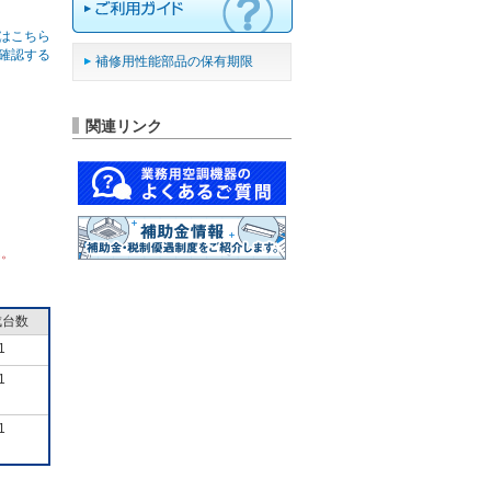
はこちら
確認する
補修用性能部品の保有期限
関連リンク
ん。
成台数
1
1
1