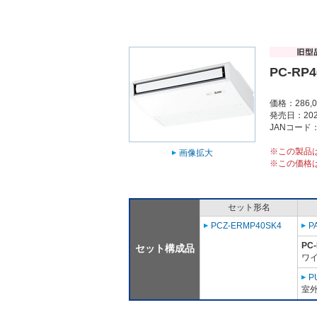
PC-RP4
価格：286,
発売日：202
JANコード：4
※この製品
画像拡大
※この価格
セット形名
PCZ-ERMP40SK4
P
PC
セット構成品
ワイ
P
室外