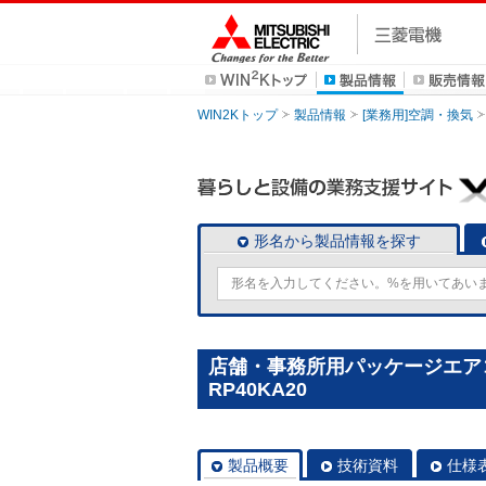
WIN2Kトップ
製品情報
[業務用]空調・換気
形名から製品情報を探す
店舗・事務所用パッケージエアコン(
RP40KA20
製品概要
技術資料
仕様