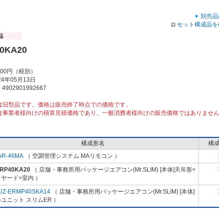
別売品
セット構成品を
0KA20
000円（税別）
4年05月13日
902901992667
は旧型品です。価格は販売終了時点での価格です。
は事業者様向けの積算見積価格であり、一般消費者様向けの販売価格ではありませ
構成形名
構
AR-46MA
（ 空調管理システム MAリモコン ）
-RP40KA20
（ 店舗・事務所用パッケージエアコン(Mr.SLIM) [本体]天吊形<
ヤード>室内 ）
UZ-ERMP40SKA14
（ 店舗・事務所用パッケージエアコン(Mr.SLIM) [本体]
ユニット スリムER ）