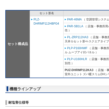
セット形名
PLZ-
PAR-46MA
（ 空調管理システム
DHRMP112HBFG4
PAR-SB1LA
（ 店舗・事務所用パッ
売 ）
PL-ZRP112HA3
（ 店舗・事務所用
天井カセット形<i-スクエアタイプ
セット構成品
PLP-P160HWF
（ 店舗・事務所用
ル ムーブアイ付パネル ）
PLP-U160HLR
（ 店舗・事務所用
別売 ）
PUZ-DHRMP112KA3
（ 店舗・事
室外ユニット ズバ暖スリムDHシ
機種ラインアップ
耐塩害仕様等