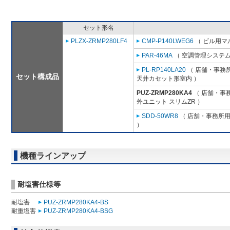
セット形名
PLZX-ZRMP280LF4
CMP-P140LWEG6
（ ビル用マル
PAR-46MA
（ 空調管理システム
PL-RP140LA20
（ 店舗・事務所用
セット構成品
天井カセット形室内 ）
PUZ-ZRMP280KA4
（ 店舗・事務
外ユニット スリムZR ）
SDD-50WR8
（ 店舗・事務所用パ
）
機種ラインアップ
耐塩害仕様等
耐塩害
PUZ-ZRMP280KA4-BS
耐重塩害
PUZ-ZRMP280KA4-BSG