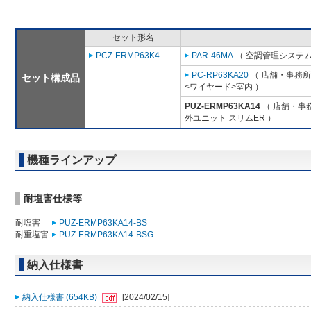
セット形名
PCZ-ERMP63K4
PAR-46MA
（ 空調管理システム
PC-RP63KA20
（ 店舗・事務所用
セット構成品
<ワイヤード>室内 ）
PUZ-ERMP63KA14
（ 店舗・事務
外ユニット スリムER ）
機種ラインアップ
耐塩害仕様等
耐塩害
PUZ-ERMP63KA14-BS
耐重塩害
PUZ-ERMP63KA14-BSG
納入仕様書
納入仕様書 (654KB)
[2024/02/15]