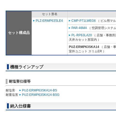
セット形名
PLZ-ERMP63SLE4
CMP-P71LWEG6
（ ビル用マル
PAR-46MA
（ 空調管理システム
セット構成品
PL-RP63LA20
（ 店舗・事務所用
天井カセット形室内 ）
PUZ-ERMP63SKA14
（ 店舗・事務
室外ユニット スリムER ）
機種ラインアップ
耐塩害仕様等
耐塩害
PUZ-ERMP63SKA14-BS
耐重塩害
PUZ-ERMP63SKA14-BSG
納入仕様書