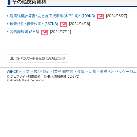
その他技術資料
耐震強度計算書<あと施工接着系(水平1.0)> (109KB)
[2024/06/27]
騒音特性<騒音線図> (367KB)
[2024/04/18]
電気配線図 (2MB)
[2024/07/11]
WIN2Kトップ
製品情報
[業務用]空調・換気
店舗・事務所用パッケージエアコン