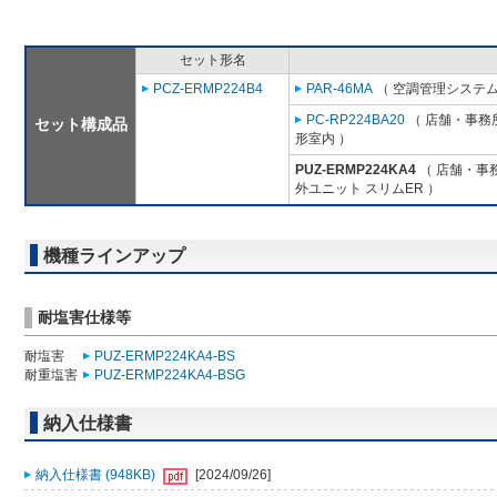
セット形名
PCZ-ERMP224B4
PAR-46MA
（ 空調管理システム
PC-RP224BA20
（ 店舗・事務所
セット構成品
形室内 ）
PUZ-ERMP224KA4
（ 店舗・事務
外ユニット スリムER ）
機種ラインアップ
耐塩害仕様等
耐塩害
PUZ-ERMP224KA4-BS
耐重塩害
PUZ-ERMP224KA4-BSG
納入仕様書
納入仕様書 (948KB)
[2024/09/26]