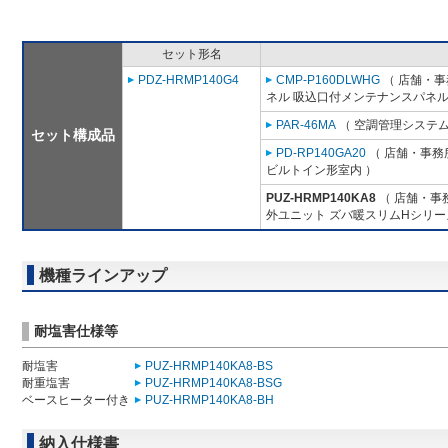
セット形名
PDZ-HRMP140G4
CMP-P160DLWHG
（ 店舗・事務
ネル 吸込口付メンテナンスパネル
PAR-46MA
（ 空調管理システム
セット構成品
PD-RP140GA20
（ 店舗・事務所
ビルトイン形室内 ）
PUZ-HRMP140KA8
（ 店舗・事務
外ユニット ズバ暖スリムHシリー
機種ラインアップ
耐塩害仕様等
耐塩害
PUZ-HRMP140KA8-BS
耐重塩害
PUZ-HRMP140KA8-BSG
ベースヒーター付き
PUZ-HRMP140KA8-BH
納入仕様書