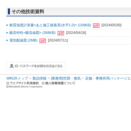
その他技術資料
耐震強度計算書<あと施工接着系(水平1.0)> (109KB)
[2024/05/30]
騒音特性<騒音線図> (368KB)
[2024/04/18]
電気配線図 (2MB)
[2024/07/11]
WIN2Kトップ
製品情報
[業務用]空調・換気
店舗・事務所用パッケージエアコン