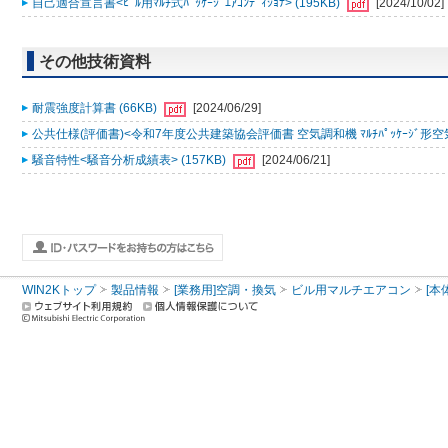
自己適合宣言書<ﾋﾞﾙ用ﾏﾙﾁ式ﾊﾟｯｹｰｼﾞｴｱｺﾝﾃﾞｨｼｮﾅ> (195KB)
[2024/10/02]
その他技術資料
耐震強度計算書 (66KB)
[2024/06/29]
公共仕様(評価書)<令和7年度公共建築協会評価書 空気調和機 ﾏﾙﾁﾊﾟｯｹｰｼﾞ形空気
騒音特性<騒音分析成績表> (157KB)
[2024/06/21]
WIN2Kトップ
製品情報
[業務用]空調・換気
ビル用マルチエアコン
[本