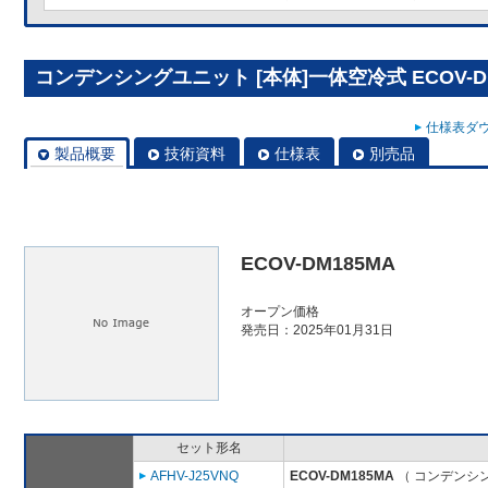
コンデンシングユニット [本体]一体空冷式 ECOV-D
仕様表ダウ
製品概要
技術資料
仕様表
別売品
ECOV-DM185MA
オープン価格
発売日：2025年01月31日
セット形名
AFHV-J25VNQ
ECOV-DM185MA
（ コンデンシン