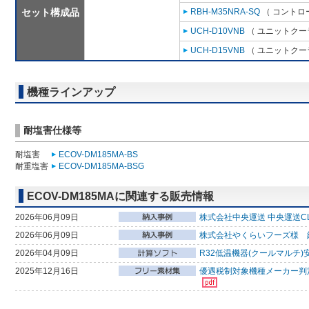
セット構成品
RBH-M35NRA-SQ
（ コントロ
UCH-D10VNB
（ ユニットクーラ
UCH-D15VNB
（ ユニットクーラ
機種ラインアップ
耐塩害仕様等
耐塩害
ECOV-DM185MA-BS
耐重塩害
ECOV-DM185MA-BSG
ECOV-DM185MAに関連する販売情報
2026年06月09日
株式会社中央運送 中央運送CL
2026年06月09日
株式会社やくらいフーズ様 
2026年04月09日
R32低温機器(クールマルチ)
2025年12月16日
優遇税制対象機種メーカー判