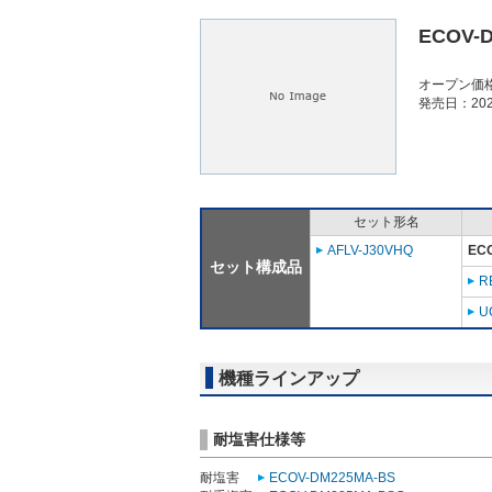
ECOV-
オープン価
発売日：202
セット形名
AFLV-J30VHQ
EC
セット構成品
R
U
機種ラインアップ
耐塩害仕様等
耐塩害
ECOV-DM225MA-BS