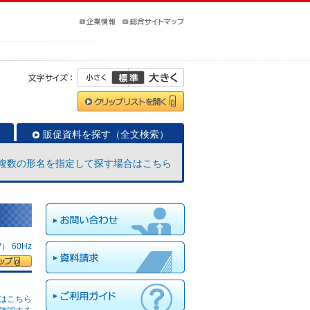
販促資料を探す（全文検索）
複数の形名を指定して探す場合はこちら
 60Hz
はこちら