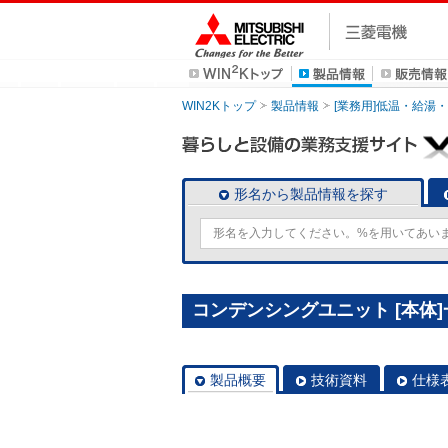
WIN2Kトップ
製品情報
[業務用]低温・給湯
形名から製品情報を探す
コンデンシングユニット [本体]一
製品概要
技術資料
仕様