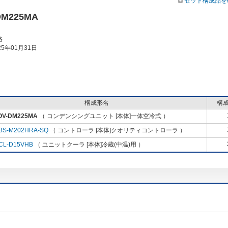
セット構成品を
DM225MA
格
5年01月31日
構成形名
構
OV-DM225MA
（ コンデンシングユニット [本体]一体空冷式 ）
BS-M202HRA-SQ
（ コントローラ [本体]クオリティコントローラ ）
CL-D15VHB
（ ユニットクーラ [本体]冷蔵(中温)用 ）