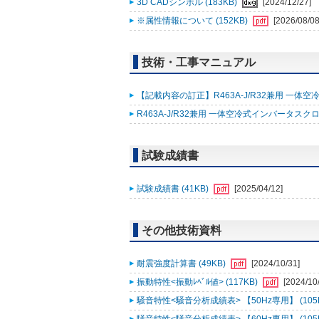
3D CADシンボル (183KB)
[2024/12/27]
※属性情報について (152KB)
[2026/08/08
技術・工事マニュアル
【記載内容の訂正】R463A-J/R32兼用 一体空
R463A-J/R32兼用 一体空冷式インバータスク
試験成績書
試験成績書 (41KB)
[2025/04/12]
その他技術資料
耐震強度計算書 (49KB)
[2024/10/31]
振動特性<振動ﾚﾍﾞﾙ値> (117KB)
[2024/10
騒音特性<騒音分析成績表> 【50Hz専用】 (105