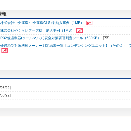
情報
株式会社中央運送 中央運送CLS.様 納入事例（1MB）
株式会社やくらいフーズ様 納入事例（1MB）
R32低温機器(クールマルチ)安全対策要否判定ツール（630KB）
優遇税制対象機種メーカー判定結果一覧【コンデンシングユニット】（その２）（3
/08/22]
/08/22]