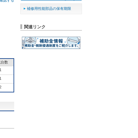
確認する
補修用性能部品の保有期限
関連リンク
成台数
1
1
2