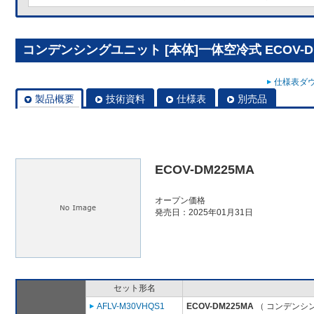
コンデンシングユニット [本体]一体空冷式 ECOV-D
仕様表ダウ
製品概要
技術資料
仕様表
別売品
ECOV-DM225MA
オープン価格
発売日：2025年01月31日
セット形名
AFLV-M30VHQS1
ECOV-DM225MA
（ コンデンシン