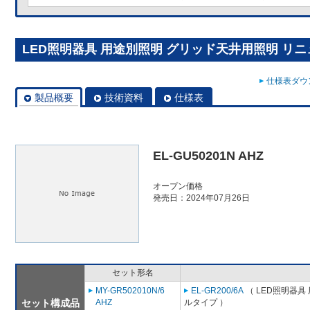
LED照明器具 用途別照明 グリッド天井用照明 リニューア
仕様表ダウン
製品概要
技術資料
仕様表
EL-GU50201N AHZ
オープン価格
発売日：2024年07月26日
セット形名
MY-GR502010N/6
EL-GR200/6A
（ LED照明器具
セット構成品
AHZ
ルタイプ ）