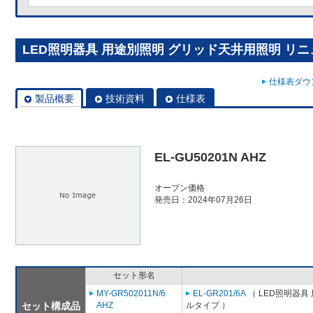
LED照明器具 用途別照明 グリッド天井用照明 リニューア
仕様表ダウン
製品概要
技術資料
仕様表
EL-GU50201N AHZ
オープン価格
発売日：2024年07月26日
セット形名
MY-GR502011N/6
EL-GR201/6A
（ LED照明器具
セット構成品
AHZ
ルタイプ ）