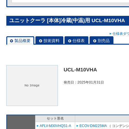
ユニットクーラ [本体]冷蔵(中温)用 UCL-M10VHA
仕様表ダウ
製品概要
技術資料
仕様表
別売品
UCL-M10VHA
発売日：2025年01月31日
セット形名
AFLV-M30VHQS1-A
ECOV-DM225MA
（ コンデンシ