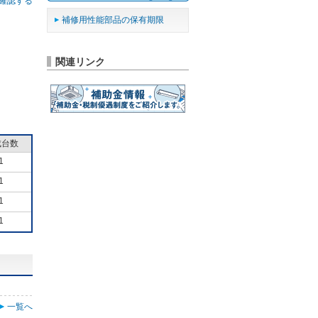
確認する
補修用性能部品の保有期限
関連リンク
成台数
1
1
1
1
一覧へ