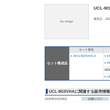
UCL-M
発売日：202
セット形名
AFLV-M25VHS-A
E
セット構成品
R
UC
U
UCL-M10VHAに関連する販売情報
2026年04月09日