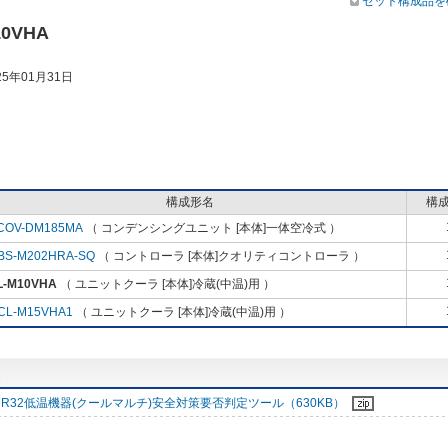
セット構成品を
10VHA
5年01月31日
構成形名
構
COV-DM185MA
（ コンデンシングユニット [本体]一体空冷式 ）
BS-M202HRA-SQ
（ コントローラ [本体]クオリティコントローラ ）
L-M10VHA
（ ユニットクーラ [本体]冷蔵(中温)用 ）
CL-M15VHA1
（ ユニットクーラ [本体]冷蔵(中温)用 ）
R32低温機器(クールマルチ)安全対策要否判定ツール（630KB）