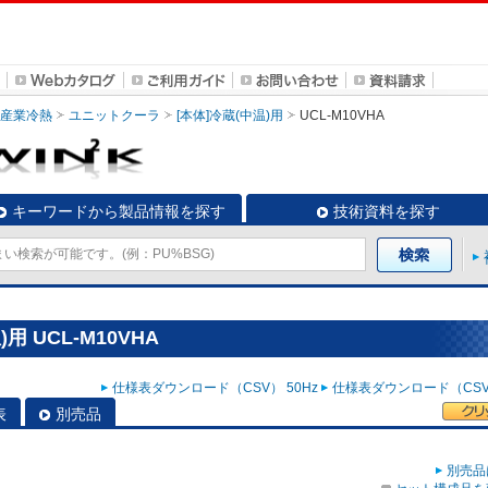
・産業冷熱
ユニットクーラ
[本体]冷蔵(中温)用
UCL-M10VHA
キーワードから製品情報を探す
技術資料を探す
 UCL-M10VHA
仕様表ダウンロード（CSV） 50Hz
仕様表ダウンロード（CSV）
表
別売品
別売品