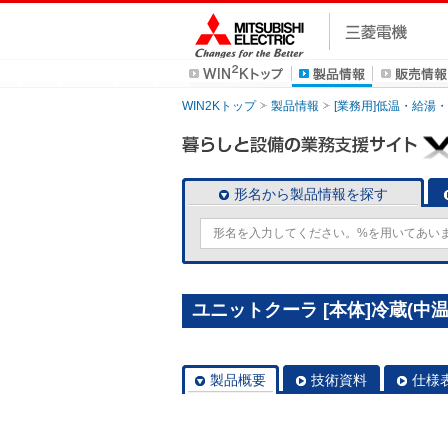
WIN2Kトップ
製品情報
[業務用]低温・給湯
形名から製品情報を探す
ユニットクーラ [本体]冷蔵(中温)用
製品概要
技術資料
仕様